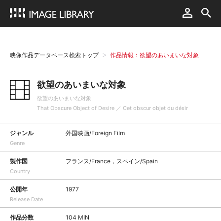
映像作品データベース検索トップ
作品情報：欲望のあいまいな対象
欲望のあいまいな対象
欲望のあいまいな対象
That Obscure Object of Desire ／ Cet obscur objet du désir
ジャンル
外国映画/Foreign Film
Genre
製作国
フランス/France，スペイン/Spain
Country
公開年
1977
Release Date
作品分数
104 MIN