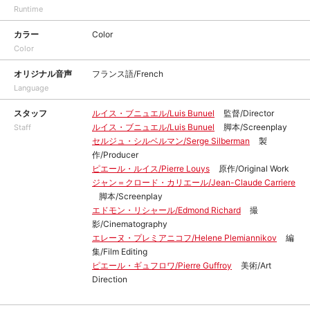
Runtime
カラー
Color
Color
オリジナル音声
フランス語/French
Language
スタッフ
ルイス・ブニュエル/Luis Bunuel
監督/Director
ルイス・ブニュエル/Luis Bunuel
脚本/Screenplay
Staff
セルジュ・シルベルマン/Serge Silberman
製
作/Producer
ピエール・ルイス/Pierre Louys
原作/Original Work
ジャン＝クロード・カリエール/Jean-Claude Carriere
脚本/Screenplay
エドモン・リシャール/Edmond Richard
撮
影/Cinematography
エレーヌ・プレミアニコフ/Helene Plemiannikov
編
集/Film Editing
ピエール・ギュフロワ/Pierre Guffroy
美術/Art
Direction