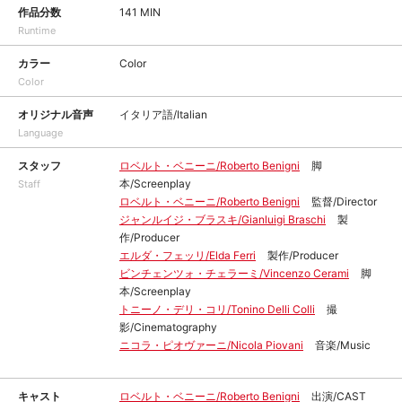
作品分数
141 MIN
Runtime
カラー
Color
Color
オリジナル音声
イタリア語/Italian
Language
スタッフ
ロベルト・ベニーニ/Roberto Benigni
脚
本/Screenplay
Staff
ロベルト・ベニーニ/Roberto Benigni
監督/Director
ジャンルイジ・ブラスキ/Gianluigi Braschi
製
作/Producer
エルダ・フェッリ/Elda Ferri
製作/Producer
ビンチェンツォ・チェラーミ/Vincenzo Cerami
脚
本/Screenplay
トニーノ・デリ・コリ/Tonino Delli Colli
撮
影/Cinematography
ニコラ・ピオヴァーニ/Nicola Piovani
音楽/Music
キャスト
ロベルト・ベニーニ/Roberto Benigni
出演/CAST