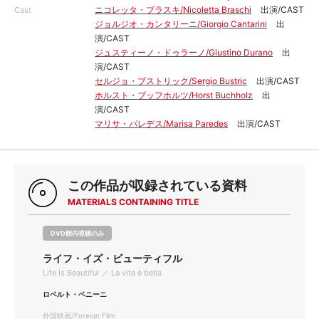
ニコレッタ・ブラスキ/Nicoletta Braschi
出演/CAST
Cast
ジョルジオ・カンタリーニ/Giorgio Cantarini
出
演/CAST
ジュスティーノ・ドゥラーノ/Giustino Durano
出
演/CAST
セルジョ・ブストリック/Sergio Bustric
出演/CAST
ホルスト・ブッフホルツ/Horst Buchholz
出
演/CAST
マリサ・パレデス/Marisa Paredes
出演/CAST
この作品が収録されている資料
MATERIALS CONTAINING TITLE
DVD館内視聴のみ
ライフ・イズ・ビューティフル
Life Is Beautiful ／ La vita è bella
ロベルト・ベニーニ
外国映画/Foreign Film