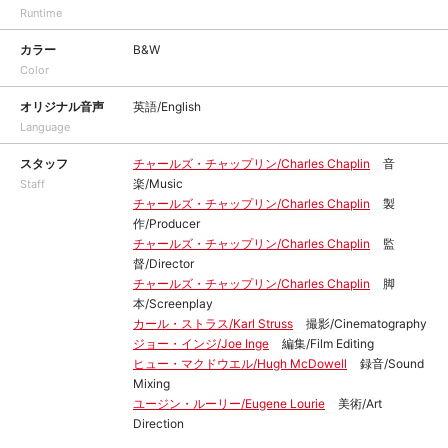
Runtime
カラー
B&W
Color
オリジナル音声
英語/English
Language
スタッフ
チャールズ・チャップリン/Charles Chaplin
音
楽/Music
Staff
チャールズ・チャップリン/Charles Chaplin
製
作/Producer
チャールズ・チャップリン/Charles Chaplin
監
督/Director
チャールズ・チャップリン/Charles Chaplin
脚
本/Screenplay
カール・ストラス/Karl Struss
撮影/Cinematography
ジョー・インジ/Joe Inge
編集/Film Editing
ヒュー・マクドウエル/Hugh McDowell
録音/Sound
Mixing
ユージン・ルーリー/Eugene Lourie
美術/Art
Direction