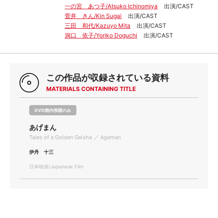
一の宮 あつ子/Atsuko Ichinomiya
出演/CAST
菅井 きん/Kin Sugai
出演/CAST
三田 和代/Kazuyo Mita
出演/CAST
洞口 依子/Yoriko Doguchi
出演/CAST
この作品が収録されている資料
MATERIALS CONTAINING TITLE
DVD館内視聴のみ
あげまん
Tales of a Golden Geisha ／ Ageman
伊丹 十三
日本映画/Japanese Film