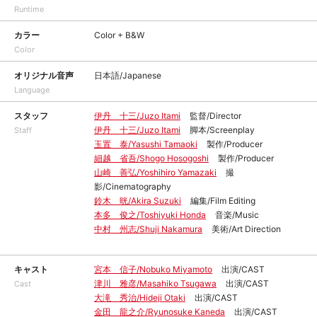
Runtime
カラー
Color + B&W
Color
オリジナル音声
日本語/Japanese
Language
スタッフ
伊丹 十三/Juzo Itami
監督/Director
伊丹 十三/Juzo Itami
脚本/Screenplay
Staff
玉置 泰/Yasushi Tamaoki
製作/Producer
細越 省吾/Shogo Hosogoshi
製作/Producer
山崎 善弘/Yoshihiro Yamazaki
撮
影/Cinematography
鈴木 晄/Akira Suzuki
編集/Film Editing
本多 俊之/Toshiyuki Honda
音楽/Music
中村 州志/Shuji Nakamura
美術/Art Direction
キャスト
宮本 信子/Nobuko Miyamoto
出演/CAST
津川 雅彦/Masahiko Tsugawa
出演/CAST
Cast
大滝 秀治/Hideji Otaki
出演/CAST
金田 龍之介/Ryunosuke Kaneda
出演/CAST