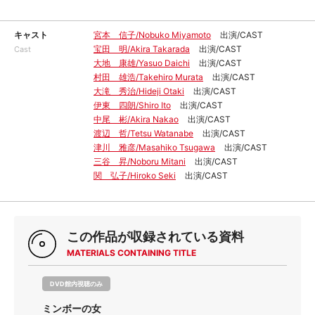
キャスト
宮本 信子/Nobuko Miyamoto
出演/CAST
宝田 明/Akira Takarada
出演/CAST
Cast
大地 康雄/Yasuo Daichi
出演/CAST
村田 雄浩/Takehiro Murata
出演/CAST
大滝 秀治/Hideji Otaki
出演/CAST
伊東 四朗/Shiro Ito
出演/CAST
中尾 彬/Akira Nakao
出演/CAST
渡辺 哲/Tetsu Watanabe
出演/CAST
津川 雅彦/Masahiko Tsugawa
出演/CAST
三谷 昇/Noboru Mitani
出演/CAST
関 弘子/Hiroko Seki
出演/CAST
この作品が収録されている資料
MATERIALS CONTAINING TITLE
DVD館内視聴のみ
ミンボーの女