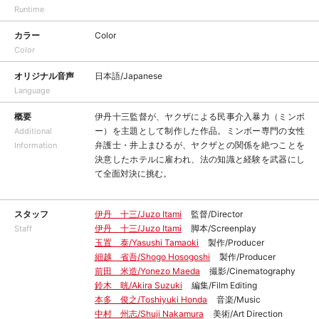
Runtime
カラー
Color
Color
オリジナル音声
日本語/Japanese
Language
概要
伊丹十三監督が、ヤクザによる民事介入暴力（ミンボ
ー）を主題として制作した作品。ミンボー専門の女性
Additional
弁護士・井上まひるが、ヤクザとの関係を絶つことを
Information
決意したホテルに雇われ、法の知識と経験を武器にし
て全面対決に挑む。
スタッフ
伊丹 十三/Juzo Itami
監督/Director
伊丹 十三/Juzo Itami
脚本/Screenplay
Staff
玉置 泰/Yasushi Tamaoki
製作/Producer
細越 省吾/Shogo Hosogoshi
製作/Producer
前田 米造/Yonezo Maeda
撮影/Cinematography
鈴木 晄/Akira Suzuki
編集/Film Editing
本多 俊之/Toshiyuki Honda
音楽/Music
中村 州志/Shuji Nakamura
美術/Art Direction