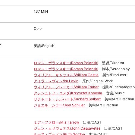
137 MIN
Color
声
英語/English
ロマン・ポランスキー/Roman Polanski
監督/Director
ロマン・ポランスキー/Roman Polanski
脚本/Screenplay
ウィリアム・キャッスル/William Castle
製作/Producer
アイラ・レヴィン/Ira Levin
原作/Original Work
ウィリアム・フレーカー/William Fraker
撮影/Cinematograp
クシシュトフ・コメダ/Krzysztof Komeda
音楽/Music
リチャード・シルバート/Richard Sylbert
美術/Art Direction
ジョエル・シラー/Joel Schiller
美術/Art Direction
ミア・ファロー/Mia Farrow
出演/CAST
ジョン・カサヴェテス/John Cassavetes
出演/CAST
ルース・ゴードン/Ruth Gordon
出演/CAST