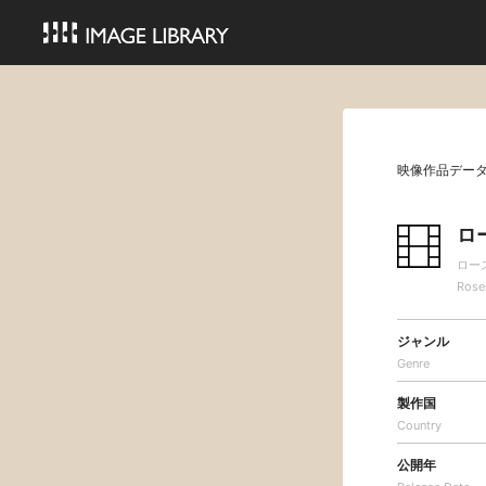
映像作品デー
ロ
ロー
Rose
ジャンル
Genre
製作国
Country
公開年