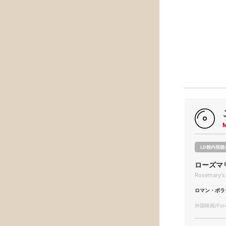
LD館内視聴
ローズマ
Rosemary's
ロマン・ポラ
外国映画/Forei