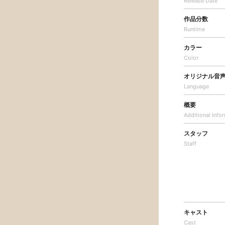
Release Date
作品分数
Runtime
カラー
Color
オリジナル音
Language
概要
Additional
Info
スタッフ
Staff
キャスト
Cast