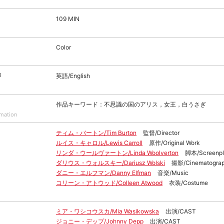
109 MIN
Color
声
英語/English
作品キーワード：不思議の国のアリス，女王，白うさぎ
rmation
ティム・バートン/Tim Burton
監督/Director
ルイス・キャロル/Lewis Carroll
原作/Original Work
リンダ・ウールヴァートン/Linda Woolverton
脚本/Screenpl
ダリウス・ウォルスキー/Dariusz Wolski
撮影/Cinematogra
ダニー・エルフマン/Danny Elfman
音楽/Music
コリーン・アトウッド/Colleen Atwood
衣装/Costume
ミア・ワシコウスカ/Mia Wasikowska
出演/CAST
ジョニー・デップ/Johnny Depp
出演/CAST