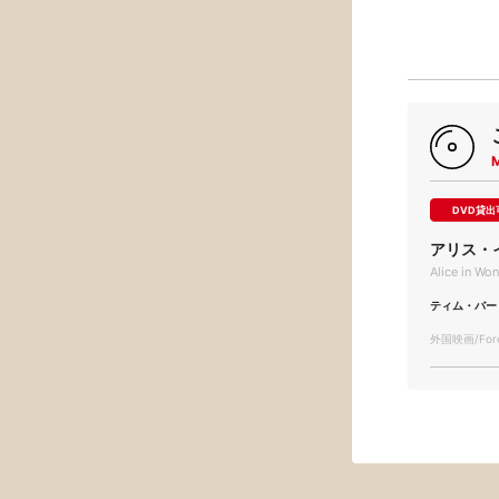
DVD貸出
アリス・
Alice in Wo
ティム・バー
外国映画/Forei