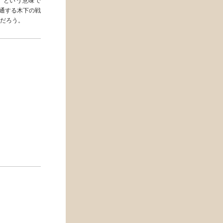
り）という意味で
共通する木下の戦
だろう。