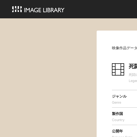
映像作品デー
死
死闘
Lege
ジャンル
Genre
製作国
Country
公開年