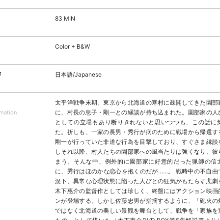
83 MIN
Color + B&W
声
日本語/Japanese
太平洋戦争末期。東京から北海道の寒村に疎開してきた園部
に、村長の息子・剛一との縁談が持ち込まれた。園部家の人
rmation
としての立場もあり断りきれないと思いつつも、この話に
た。折しも、一家の長男・秀行が病のために戦場から帰還す
剛一が行っていた非道な行為を目撃しており、すぐさま縁談
しそれ以降、村人たちの園部家への風当たりは強くなり、彼
まう。そんな中、例外的に園部家に好意的だった猟師の信
に、秀行はほのかな恋心を抱くのだが……。 戦時中の不自由
況下、異常な心理状態に陥った人びとの狂気がもたらす悲劇
木下惠介の監督作としては珍しく、終盤にはアクション映画
ンが登場する。しかし佐藤忠男が指摘するように、「砲火の
ではなく北海道の美しい景観を舞台として、戦争を「家族を