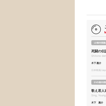
LD館内視聴
死闘の伝
Shitono de
木下 惠介
日本映画/Japa
DVD館内視
歌え若人
Sing, Young
木下 惠介