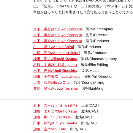
もの」として描いた（木下惠介DVD BOX第5集解説書よ
は、『陸軍』（1944年）や『二十四の瞳』（1954年）とも
争観がはっきりと打ち出された作品であると言うことができる
木下 惠介/Keisuke Kinoshita
脚本/Screenplay
木下 惠介/Keisuke Kinoshita
監督/Director
木下 惠介/Keisuke Kinoshita
製作/Producer
白井 昌夫/Masao Shirai
製作/Producer
小梶 正治/Masaharu Kokaji
製作/Producer
楠田 浩之/Hiroshi Kusuda
撮影/Cinematography
杉原 よ志/Yoshi Sugihara
編集/Film Editing
木下 忠司/Chuji Kinoshita
音楽/Music
梅田 千代夫/Chiyoo Umeda
美術/Art Direction
大野 久男/Hisao Ono
録音/Sound Mixing
豊島 良三/Ryozo Toshima
照明/Lighting
岩下 志麻/Shima Iwashita
出演/CAST
加賀 まりこ/Mariko Kaga
出演/CAST
加藤 剛（1）/Go Kato
出演/CAST
田中 絹代/Kinuyo Tanaka
出演/CAST
加藤 嘉/Yoshi Kato
出演/CAST