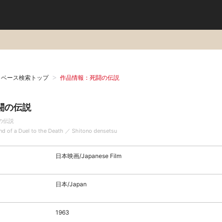
タベース検索トップ
作品情報：死闘の伝説
闘の伝説
の伝説
nd of a Duel to the Death ／ Shitono densetsu
日本映画/Japanese Film
日本/Japan
1963