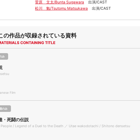
菅原 文太/Bunta Sugawara
出演/CAST
松川 勉/Tsutomu Matsukawa
出演/CAST
この作品が収録されている資料
MATERIALS CONTAINING TITLE
のみ
説
nsetsu
nese Film
聴のみ
達・死闘の伝説
 People / Legend of a Duel to the Death ／ Utae wakodotachi / Shitono densetsu