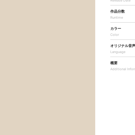
Release Date
作品分数
Runtime
カラー
Color
オリジナル音
Language
概要
Additional
Info