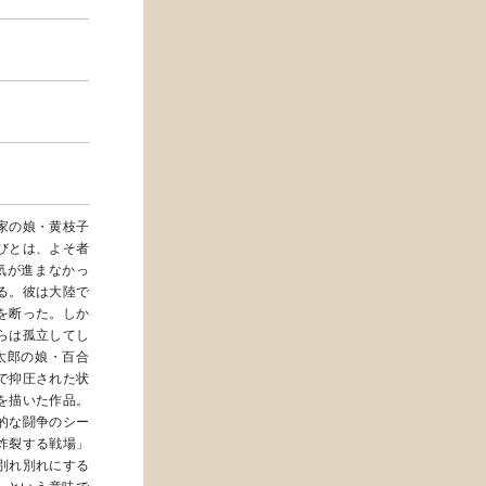
家の娘・黄枝子
びとは、よそ者
気が進まなかっ
る。彼は大陸で
を断った。しか
らは孤立してし
太郎の娘・百合
で抑圧された状
を描いた作品。
的な闘争のシー
炸裂する戦場」
別れ別れにする