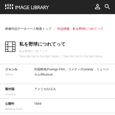
映像作品データベース検索トップ
作品情報：私を野球につれてって
私を野球につれてって
私を野球につれてって
Take Me Out to the Ball Game ／ Take Me Out to the Ball Game
ジャンル
外国映画/Foreign Film，コメディ/Comedy，ミュージ
カル/Musical
Genre
製作国
アメリカ/U.S.A.
Country
公開年
1949
Release Date