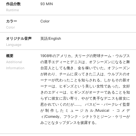
作品分数
93 MIN
Runtime
カラー
Color
Color
オリジナル音声
英語/English
Language
概要
1908年のアメリカ。大リーグの野球チーム・ウルブス
の選手エディーとデニスは、オフシーズンになると舞
Additional
台芸人としても働き、金を稼いでいた。オフシーズン
Information
が終わり、チームに戻ってきた二人は、ウルブスのオ
ーナーが代わったことを知らされる。しかもその新オ
ーナーは、ヒギンズという美しい女性であった。女好
きのエディーは、ヒギンズがオーナーであることを知
らずに彼女に言い寄り、やがて奥手なデニスも彼女に
惹かれていくのだが……。 バスビー・バークレイ監督
が制作したミュージカル/Musical ・コメデ
ィ/Comedy。フランク・シナトラとジーン・ケリーが
みごとなタップダンスを披露する。