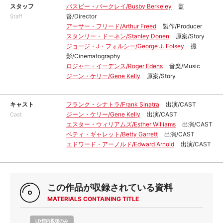
スタッフ
バスビー・バークレイ/Busby Berkeley
監
督/Director
Staff
アーサー・フリード/Arthur Freed
製作/Producer
スタンリー・ドーネン/Stanley Donen
原案/Story
ジョージ・J・フォルシー/George J. Folsey
撮
影/Cinematography
ロジャー・イーデンス/Roger Edens
音楽/Music
ジーン・ケリー/Gene Kelly
原案/Story
キャスト
フランク・シナトラ/Frank Sinatra
出演/CAST
ジーン・ケリー/Gene Kelly
出演/CAST
Cast
エスター・ウィリアムズ/Esther Williams
出演/CAST
ベティ・ギャレット/Betty Garrett
出演/CAST
エドワード・アーノルド/Edward Arnold
出演/CAST
この作品が収録されている資料
MATERIALS CONTAINING TITLE
LD館内視聴のみ