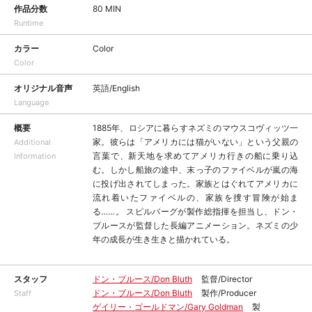
作品分数
80 MIN
Runtime
カラー
Color
Color
オリジナル音声
英語/English
Language
概要
1885年、ロシアに暮らすネズミのマウスコヴィッツ一
家。彼らは「アメリカには猫がいない」という父親の
Additional
言葉で、新天地を求めてアメリカ行きの船に乗り込
Information
む。しかし船旅の途中、末っ子のファイベルが嵐の海
に投げ出されてしまった。家族とはぐれてアメリカに
流れ着いたファイベルの、家族を捜す冒険が始ま
る……。 スピルバーグが製作総指揮を担当し、ドン・
ブルースが監督した長編アニメーション。ネズミの少
年の成長が生き生きと描かれている。
スタッフ
ドン・ブルース/Don Bluth
監督/Director
ドン・ブルース/Don Bluth
製作/Producer
Staff
ゲイリー・ゴールドマン/Gary Goldman
製