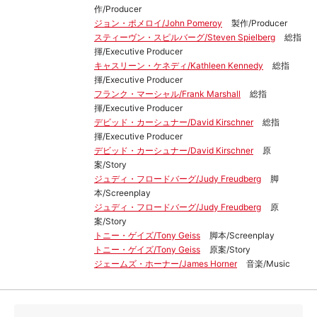
作/Producer
ジョン・ポメロイ/John Pomeroy
製作/Producer
スティーヴン・スピルバーグ/Steven Spielberg
総指
揮/Executive Producer
キャスリーン・ケネディ/Kathleen Kennedy
総指
揮/Executive Producer
フランク・マーシャル/Frank Marshall
総指
揮/Executive Producer
デビッド・カーシュナー/David Kirschner
総指
揮/Executive Producer
デビッド・カーシュナー/David Kirschner
原
案/Story
ジュディ・フロードバーグ/Judy Freudberg
脚
本/Screenplay
ジュディ・フロードバーグ/Judy Freudberg
原
案/Story
トニー・ゲイズ/Tony Geiss
脚本/Screenplay
トニー・ゲイズ/Tony Geiss
原案/Story
ジェームズ・ホーナー/James Horner
音楽/Music