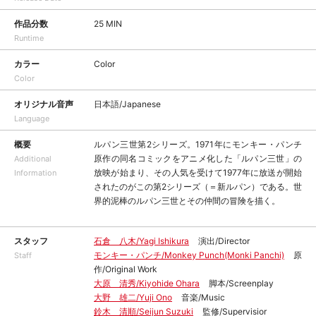
作品分数
25 MIN
Runtime
カラー
Color
Color
オリジナル音声
日本語/Japanese
Language
概要
ルパン三世第2シリーズ。1971年にモンキー・パンチ
原作の同名コミックをアニメ化した「ルパン三世」の
Additional
放映が始まり、その人気を受けて1977年に放送が開始
Information
されたのがこの第2シリーズ（＝新ルパン）である。世
界的泥棒のルパン三世とその仲間の冒険を描く。
スタッフ
石倉 八木/Yagi Ishikura
演出/Director
モンキー・パンチ/Monkey Punch(Monki Panchi)
原
Staff
作/Original Work
大原 清秀/Kiyohide Ohara
脚本/Screenplay
大野 雄二/Yuji Ono
音楽/Music
鈴木 清順/Seijun Suzuki
監修/Supervisior