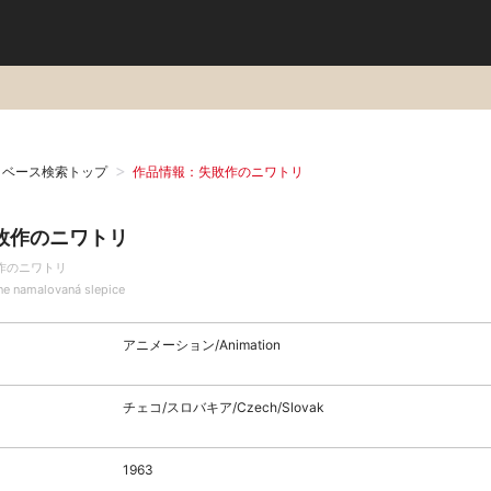
タベース検索トップ
作品情報：失敗作のニワトリ
敗作のニワトリ
作のニワトリ
ne namalovaná slepice
アニメーション/Animation
チェコ/スロバキア/Czech/Slovak
1963