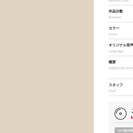
Release Date
作品分数
Runtime
カラー
Color
オリジナル音
Language
概要
Additional
Info
スタッフ
Staff
DVD館内視