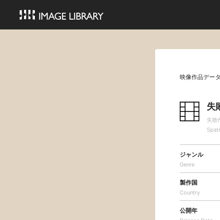
映像作品デー
失
失敗
Spat
ジャンル
Genre
製作国
Country
公開年