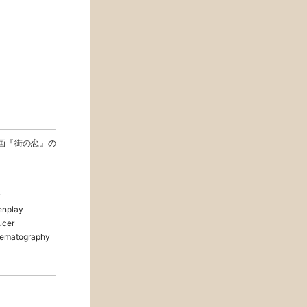
画『街の恋』の
nplay
cer
ematography