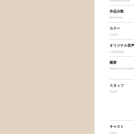
Release Date
作品分数
Runtime
カラー
Color
オリジナル音
Language
概要
Additional
Info
スタッフ
Staff
キャスト
Cast