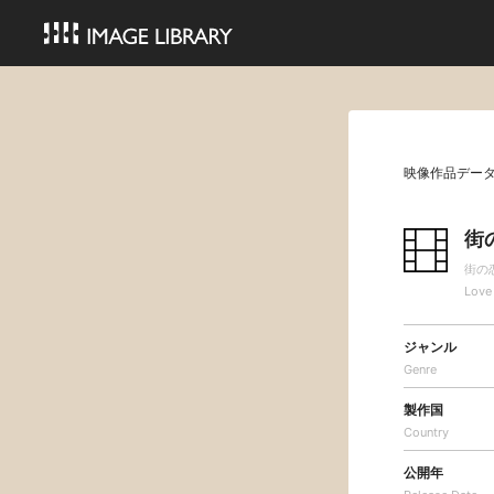
映像作品デー
街
街の
Love 
ジャンル
Genre
製作国
Country
公開年