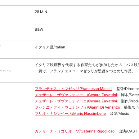
28 MIN
B&W
声
イタリア語/Italian
イタリア映画界を代表する作家たちが参加したオムニバス映
一篇で、フランチェスコ・マゼッリが監督をつとめた作品。
rmation
フランチェスコ・マゼッリ/Francesco Maselli
監督/Director
チェザーレ・ザヴァッティーニ/Cesare Zavattini
脚本/Scree
チェザーレ・ザヴァッティーニ/Cesare Zavattini
製作/Produ
ジャンニ・ディ・ヴェナンツォ/Gianni Di Venanzo
撮影/Cin
マリオ・ナシンベーネ/Mario Nascimbene
音楽/Music
カテリーナ・リゴリオーゾ/Caterina Rigoglioso
出演/CAST