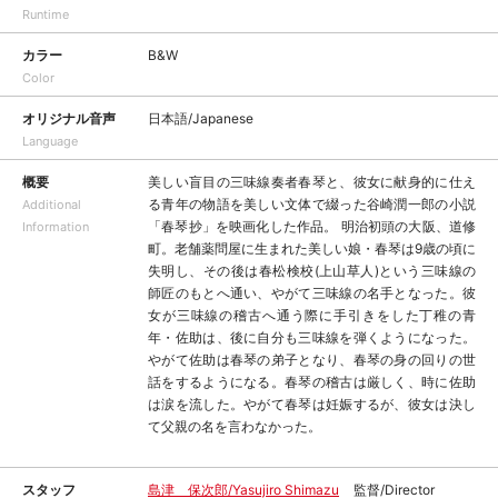
Runtime
カラー
B&W
Color
オリジナル音声
日本語/Japanese
Language
概要
美しい盲目の三味線奏者春琴と、彼女に献身的に仕え
る青年の物語を美しい文体で綴った谷崎潤一郎の小説
Additional
「春琴抄」を映画化した作品。 明治初頭の大阪、道修
Information
町。老舗薬問屋に生まれた美しい娘・春琴は9歳の頃に
失明し、その後は春松検校(上山草人)という三味線の
師匠のもとへ通い、やがて三味線の名手となった。彼
女が三味線の稽古へ通う際に手引きをした丁稚の青
年・佐助は、後に自分も三味線を弾くようになった。
やがて佐助は春琴の弟子となり、春琴の身の回りの世
話をするようになる。春琴の稽古は厳しく、時に佐助
は涙を流した。やがて春琴は妊娠するが、彼女は決し
て父親の名を言わなかった。
スタッフ
島津 保次郎/Yasujiro Shimazu
監督/Director