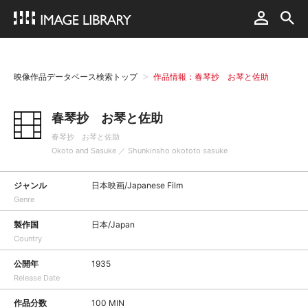
映像作品データベース検索トップ
作品情報：春琴抄 お琴と佐助
春琴抄 お琴と佐助
春琴抄 お琴と佐助
Okoto and Sasuke ／ Shunkinsho okototo sasuke
ジャンル
日本映画/Japanese Film
Genre
製作国
日本/Japan
Country
公開年
1935
Release Date
作品分数
100 MIN