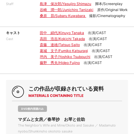
島津 保次郎/Yasujiro Shimazu
脚本/Screenplay
Staff
谷崎 潤一郎/Junichiro Tanizaki
原作/Original Work
桑原 昴/Subaru Kuwabara
撮影/Cinematography
キャスト
田中 絹代/Kinuyo Tanaka
出演/CAST
高田 浩吉/Kokichi Takada
出演/CAST
Cast
斎藤 達雄/Tatsuo Saito
出演/CAST
葛城 文子/Fumiko Katsuragi
出演/CAST
坪内 美子/Yoshiko Tsubouchi
出演/CAST
藤野 秀夫/Hideo Fujino
出演/CAST
この作品が収録されている資料
MATERIALS CONTAINING TITLE
DVD館内視聴のみ
マダムと女房／春琴抄 お琴と佐助
The Neighbor's Wife and Mine/Okoto and Sasuke ／ Madamuto
nyobo/Shunkinsho okototo sasuke