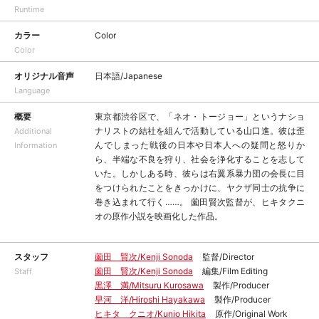
Runtime
カラー
Color
Color
オリジナル音声
日本語/Japanese
Language
概要
東京都渋谷区で、「ネオ・トージョー」というナショ
ナリストの結社を組んで活動している山口進。彼は歪
Additional
んでしまった戦後の日本や日本人への疑問と怒りか
Information
ら、半端な不良を狩り、社会を浄化することを志して
いた。しかしある時、彼らは右翼系暴力団の会長に目
をつけられたことをきっかけに、ヤクザ同士の抗争に
巻き込まれて行く……。 薗田賢次監督が、ヒキタクニ
オの原作小説を映画化した作品。
スタッフ
薗田 賢次/Kenji Sonoda
監督/Director
薗田 賢次/Kenji Sonoda
編集/Film Editing
Staff
黒澤 満/Mitsuru Kurosawa
製作/Producer
早河 洋/Hiroshi Hayakawa
製作/Producer
ヒキタ クニオ/Kunio Hikita
原作/Original Work