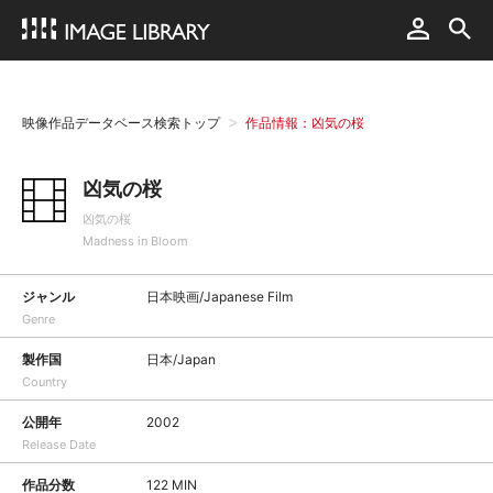
映像作品データベース検索トップ
作品情報：凶気の桜
凶気の桜
凶気の桜
Madness in Bloom
ジャンル
日本映画/Japanese Film
Genre
製作国
日本/Japan
Country
公開年
2002
Release Date
作品分数
122 MIN