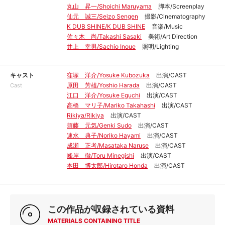
丸山 昇一/Shoichi Maruyama
脚本/Screenplay
仙元 誠三/Seizo Sengen
撮影/Cinematography
K DUB SHINE/K DUB SHINE
音楽/Music
佐々木 尚/Takashi Sasaki
美術/Art Direction
井上 幸男/Sachio Inoue
照明/Lighting
キャスト
窪塚 洋介/Yosuke Kubozuka
出演/CAST
原田 芳雄/Yoshio Harada
出演/CAST
Cast
江口 洋介/Yosuke Eguchi
出演/CAST
高橋 マリ子/Mariko Takahashi
出演/CAST
Rikiya/Rikiya
出演/CAST
須藤 元気/Genki Sudo
出演/CAST
速水 典子/Noriko Hayami
出演/CAST
成瀬 正考/Masataka Naruse
出演/CAST
峰岸 徹/Toru Minegishi
出演/CAST
本田 博太郎/Hirotaro Honda
出演/CAST
この作品が収録されている資料
MATERIALS CONTAINING TITLE