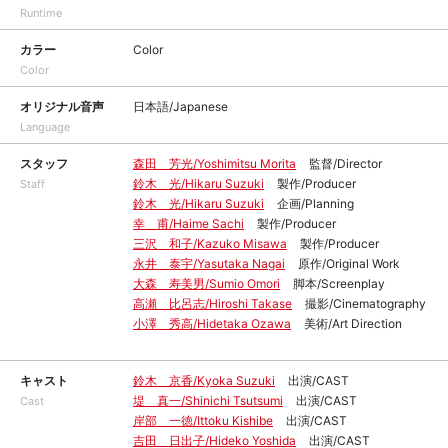
Runtime
カラー
Color
Color
オリジナル音声
日本語/Japanese
Language
スタッフ
森田 芳光/Yoshimitsu Morita
監督/Director
鈴木 光/Hikaru Suzuki
製作/Producer
Staff
鈴木 光/Hikaru Suzuki
企画/Planning
幸 甫/Haime Sachi
製作/Producer
三沢 和子/Kazuko Misawa
製作/Producer
永井 泰宇/Yasutaka Nagai
原作/Original Work
大森 寿美男/Sumio Omori
脚本/Screenplay
高瀬 比呂志/Hiroshi Takase
撮影/Cinematography
小澤 秀高/Hidetaka Ozawa
美術/Art Direction
キャスト
鈴木 京香/Kyoka Suzuki
出演/CAST
堤 真一/Shinichi Tsutsumi
出演/CAST
Cast
岸部 一徳/Ittoku Kishibe
出演/CAST
吉田 日出子/Hideko Yoshida
出演/CAST