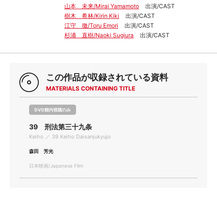
山本 未来/Mirai Yamamoto
出演/CAST
樹木 希林/Kirin Kiki
出演/CAST
江守 徹/Toru Emori
出演/CAST
杉浦 直樹/Naoki Sugiura
出演/CAST
この作品が収録されている資料
MATERIALS CONTAINING TITLE
DVD館内視聴のみ
39 刑法第三十九条
Keiho ／ 39 Keiho Daisanjukyujo
森田 芳光
日本映画/Japanese Film