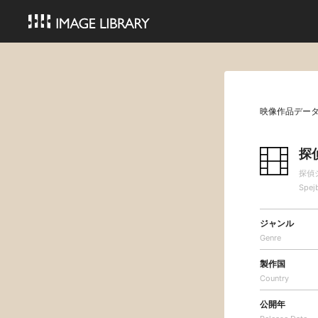
映像作品デー
探
探偵
Spejb
ジャンル
Genre
製作国
Country
公開年