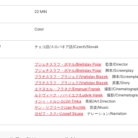
22 MIN
Color
声
チェコ語/スロバキア語/Czech/Slovak
ブジェチスラフ・ポヤル/Bretislav Pojar
監督/Director
ブジェチスラフ・ポヤル/Bretislav Pojar
脚本/Screenplay
ブラチスラフ・ブラジェク/Vratislav Blazek
脚本/Screenpl
ブラチスラフ・ブラジェク/Vratislav Blazek
原案/Story
エマヌエル・フラネク/Emanuel Franek
撮影/Cinematograp
ルドヴィーク・ハーイエク/Ludvik Hajek
撮影/Cinematogra
イジィ・トルンカ/Jiri Trnka
美術/Art Direction
ヤン・リフリーク/Jan Rychlik
音楽/Music
ヨゼフ・スクバ/Josef Skupa
ナレーション/Narration