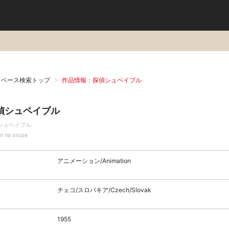
タベース検索トップ
作品情報：探偵シュペイブル
偵シュペイブル
シュペイブル
l na stope
アニメーション/Animation
チェコ/スロバキア/Czech/Slovak
1955