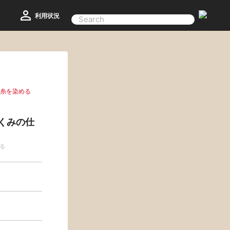
利用状況
、糸を染める
くみの仕
る