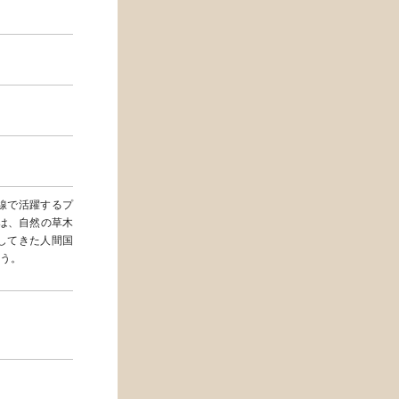
線で活躍するプ
は、自然の草木
してきた人間国
う。