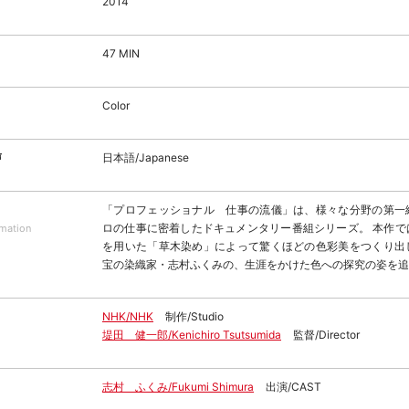
2014
47 MIN
Color
声
日本語/Japanese
「プロフェッショナル 仕事の流儀」は、様々な分野の第一
ロの仕事に密着したドキュメンタリー番組シリーズ。 本作で
rmation
を用いた「草木染め」によって驚くほどの色彩美をつくり出
宝の染織家・志村ふくみの、生涯をかけた色への探究の姿を追
NHK/NHK
制作/Studio
堤田 健一郎/Kenichiro Tsutsumida
監督/Director
志村 ふくみ/Fukumi Shimura
出演/CAST