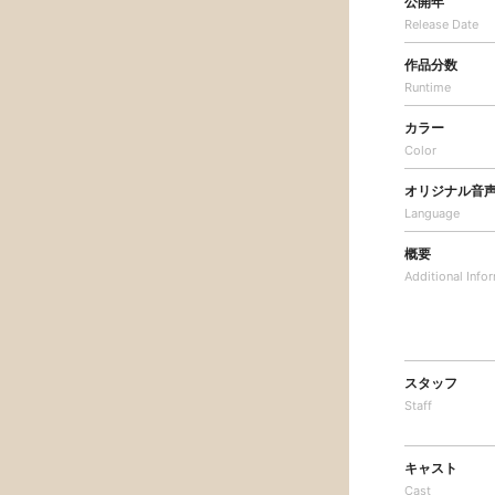
公開年
Release Date
作品分数
Runtime
カラー
Color
オリジナル音
Language
概要
Additional
Info
スタッフ
Staff
キャスト
Cast