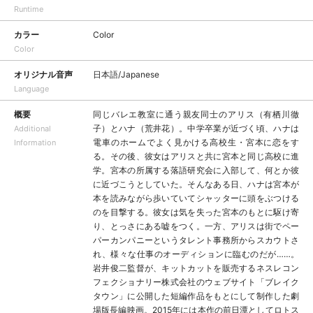
Runtime
カラー
Color
Color
オリジナル音声
日本語/Japanese
Language
概要
同じバレエ教室に通う親友同士のアリス（有栖川徹
子）とハナ（荒井花）。中学卒業が近づく頃、ハナは
Additional
電車のホームでよく見かける高校生・宮本に恋をす
Information
る。その後、彼女はアリスと共に宮本と同じ高校に進
学。宮本の所属する落語研究会に入部して、何とか彼
に近づこうとしていた。そんなある日、ハナは宮本が
本を読みながら歩いていてシャッターに頭をぶつける
のを目撃する。彼女は気を失った宮本のもとに駆け寄
り、とっさにある嘘をつく。一方、アリスは街でペー
パーカンパニーというタレント事務所からスカウトさ
れ、様々な仕事のオーディションに臨むのだが……。
岩井俊二監督が、キットカットを販売するネスレコン
フェクショナリー株式会社のウェブサイト「ブレイク
タウン」に公開した短編作品をもとにして制作した劇
場版長編映画。2015年には本作の前日潭としてロトス