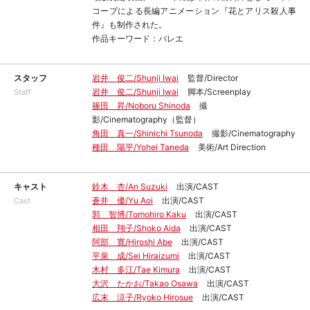
コープによる長編アニメーション『花とアリス殺人事
件』も制作された。
作品キーワード：バレエ
スタッフ
岩井 俊二/Shunji Iwai
監督/Director
岩井 俊二/Shunji Iwai
脚本/Screenplay
Staff
篠田 昇/Noboru Shinoda
撮
影/Cinematography（監督）
角田 真一/Shinichi Tsunoda
撮影/Cinematography
種田 陽平/Yohei Taneda
美術/Art Direction
キャスト
鈴木 杏/An Suzuki
出演/CAST
蒼井 優/Yu Aoi
出演/CAST
Cast
郭 智博/Tomohiro Kaku
出演/CAST
相田 翔子/Shoko Aida
出演/CAST
阿部 寛/Hiroshi Abe
出演/CAST
平泉 成/Sei Hiraizumi
出演/CAST
木村 多江/Tae Kimura
出演/CAST
大沢 たかお/Takao Osawa
出演/CAST
広末 涼子/Ryoko Hirosue
出演/CAST