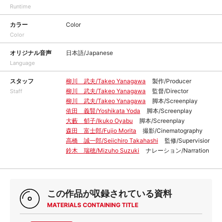
Runtime
カラー
Color
Color
オリジナル音声
日本語/Japanese
Language
スタッフ
柳川 武夫/Takeo Yanagawa
製作/Producer
柳川 武夫/Takeo Yanagawa
監督/Director
Staff
柳川 武夫/Takeo Yanagawa
脚本/Screenplay
依田 義賢/Yoshikata Yoda
脚本/Screenplay
大藪 郁子/Ikuko Oyabu
脚本/Screenplay
森田 富士郎/Fujio Morita
撮影/Cinematography
高橋 誠一郎/Seiichiro Takahashi
監修/Supervisior
鈴木 瑞穂/Mizuho Suzuki
ナレーション/Narration
この作品が収録されている資料
MATERIALS CONTAINING TITLE