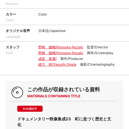
Runtime
カラー
Color
Color
オリジナル音声
日本語/Japanese
Language
スタッフ
野崎 健輔/Kensuke Nozaki
監督/Director
野崎 健輔/Kensuke Nozaki
脚本/Screenplay
Staff
成富 泰通/
製作/Producer
緒方 靖/Yasushi Ogata
撮影/Cinematography
この作品が収録されている資料
MATERIALS CONTAINING TITLE
DVD貸出可
ドキュメンタリー映像集成23 町に息づく歴史と文
化