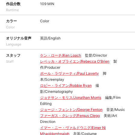
作品分数
109 MIN
Runtime
カラー
Color
Color
オリジナル音声
英語/English
Language
スタッフ
ケン・ローチ/Ken Loach
監督/Director
レベッカ・オブライエン/Rebecca O'Brien
製
Staff
作/Producer
ポール・ラヴァーティ/Paul Laverty
脚
本/Screenplay
ロビー・ライアン/Robbie Ryan
撮
影/Cinematography
ジョナサン・モリス/Jonathan Morris
編集/Film
Editing
ジョージ・フェントン/George Fenton
音楽/Music
ファーガス・クレッグ/Fergus Clegg
美術/Art
Direction
イマー・ニー・ヴァルドウニグ/Eimer Ni
Mhaoldomhnaigh
衣装/Costume