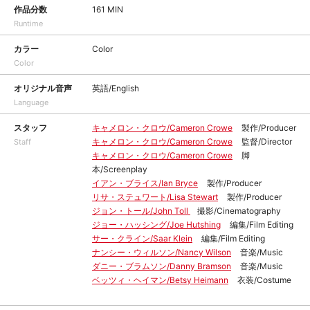
作品分数
161 MIN
Runtime
カラー
Color
Color
オリジナル音声
英語/English
Language
スタッフ
キャメロン・クロウ/Cameron Crowe
製作/Producer
キャメロン・クロウ/Cameron Crowe
監督/Director
Staff
キャメロン・クロウ/Cameron Crowe
脚
本/Screenplay
イアン・ブライス/Ian Bryce
製作/Producer
リサ・ステュワート/Lisa Stewart
製作/Producer
ジョン・トール/John Toll
撮影/Cinematography
ジョー・ハッシング/Joe Hutshing
編集/Film Editing
サー・クライン/Saar Klein
編集/Film Editing
ナンシー・ウィルソン/Nancy Wilson
音楽/Music
ダニー・ブラムソン/Danny Bramson
音楽/Music
ベッツィ・ヘイマン/Betsy Heimann
衣装/Costume