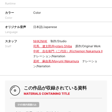
Runtime
カラー
Color
Color
オリジナル音声
日本語/Japanese
Language
スタッフ
NHK/NHK
制作/Studio
司馬 遼太郎/Ryotaro Shiba
原作/Original Work
Staff
中村 吉右衛門（二代目）/Kichiemon Nakamura Ⅱ
ナレーション/Narration
若村 麻由美/Mayumi Wakamura
ナレーショ
ン/Narration
この作品が収録されている資料
MATERIALS CONTAINING TITLE
DVD館内視聴のみ