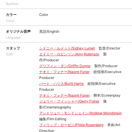
Runtime
カラー
Color
Color
オリジナル音声
英語/English
Language
スタッフ
シドニー・ルメット/Sidney Lumet
監督/Director
エイミー・ロビンソン/Amy Robinson
製
Staff
作/Producer
グリフィン・ダン/Griffin Dunne
製作/Producer
ナオミ・フォナー/Naomi Foner
総指揮/Executive
Producer
バート・ハリス/Burtt Harris
総指揮/Executive
Producer
ナオミ・フォナー/Naomi Foner
脚本/Screenplay
ジェリー・フィッシャー/Gerry Fisher
撮
影/Cinematography
アンドリュー・モンドシェイン/Andrew Mondshein
編集/Film Editing
フィリップ・ローゼン/Philip Rosenberg
美術/Art
Direction