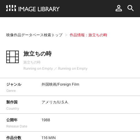
映像作品データベース検索トップ
作品情報：旅立ちの時
旅立ちの時
旅立ちの時
Running on Empty ／ Running on Empty
ジャンル
外国映画/Foreign Film
Genre
製作国
アメリカ/U.S.A.
Country
公開年
1988
Release Date
作品分数
116 MIN