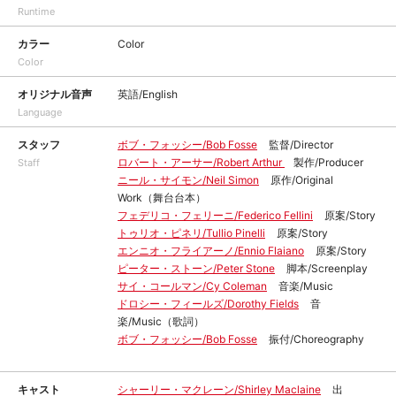
Runtime
カラー
Color
Color
オリジナル音声
英語/English
Language
スタッフ
ボブ・フォッシー/Bob Fosse
監督/Director
ロバート・アーサー/Robert Arthur
製作/Producer
Staff
ニール・サイモン/Neil Simon
原作/Original
Work（舞台台本）
フェデリコ・フェリーニ/Federico Fellini
原案/Story
トゥリオ・ピネリ/Tullio Pinelli
原案/Story
エンニオ・フライアーノ/Ennio Flaiano
原案/Story
ピーター・ストーン/Peter Stone
脚本/Screenplay
サイ・コールマン/Cy Coleman
音楽/Music
ドロシー・フィールズ/Dorothy Fields
音
楽/Music（歌詞）
ボブ・フォッシー/Bob Fosse
振付/Choreography
キャスト
シャーリー・マクレーン/Shirley Maclaine
出