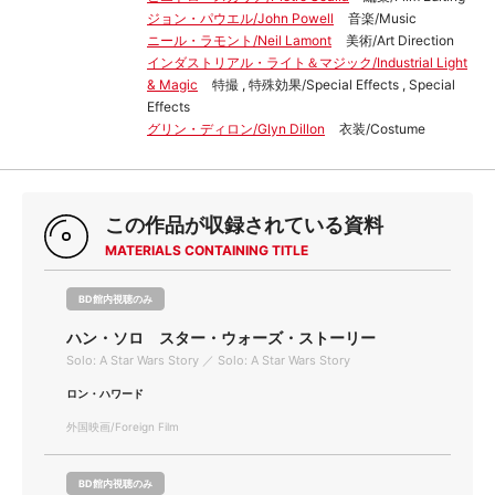
ジョン・パウエル/John Powell
音楽/Music
ニール・ラモント/Neil Lamont
美術/Art Direction
インダストリアル・ライト＆マジック/Industrial Light
& Magic
特撮 , 特殊効果/Special Effects , Special
Effects
グリン・ディロン/Glyn Dillon
衣装/Costume
この作品が収録されている資料
MATERIALS CONTAINING TITLE
BD館内視聴のみ
ハン・ソロ スター・ウォーズ・ストーリー
Solo: A Star Wars Story ／ Solo: A Star Wars Story
ロン・ハワード
外国映画/Foreign Film
BD館内視聴のみ