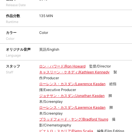
Release Date
作品分数
135 MIN
Runtime
カラー
Color
Color
オリジナル音声
英語/English
Language
スタッフ
ロン・ハワード/Ron Howard
監督/Director
キャスリーン・ケネディ/Kathleen Kennedy
製
Staff
作/Producer
ローレンス・カスダン/Lawrence Kasdan
総指
揮/Executive Producer
ジョナサン・カスダン/Jonathan Kasdan
脚
本/Screenplay
ローレンス・カスダン/Lawrence Kasdan
脚
本/Screenplay
ブラッドフォード・ヤング/Bradford Young
撮
影/Cinematography
ピエトロ・スカリア/Pietro Scalia
編集/Film Editing