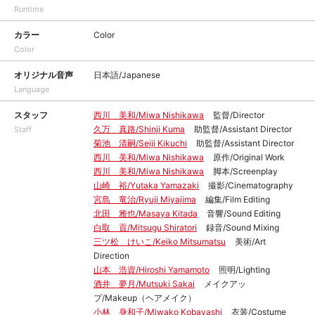
Runtime
カラー
Color
Color
オリジナル音声
日本語/Japanese
Language
スタッフ
西川 美和/Miwa Nishikawa
監督/Director
久万 真路/Shinji Kuma
助監督/Assistant Director
Staff
菊池 清嗣/Seiji Kikuchi
助監督/Assistant Director
西川 美和/Miwa Nishikawa
原作/Original Work
西川 美和/Miwa Nishikawa
脚本/Screenplay
山崎 裕/Yutaka Yamazaki
撮影/Cinematography
宮島 竜治/Ryuji Miyajima
編集/Film Editing
北田 雅也/Masaya Kitada
音響/Sound Editing
白取 貢/Mitsugu Shiratori
録音/Sound Mixing
三ツ松 けいこ/Keiko Mitsumatsu
美術/Art
Direction
山本 浩資/Hiroshi Yamamoto
照明/Lighting
酒井 夢月/Mutsuki Sakai
メイクアッ
プ/Makeup（ヘアメイク）
小林 身和子/Miwako Kobayashi
衣装/Costume