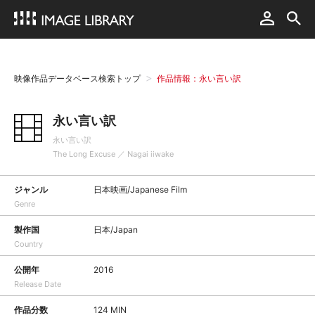
映像作品データベース検索トップ
作品情報：永い言い訳
永い言い訳
永い言い訳
The Long Excuse ／ Nagai iiwake
ジャンル
日本映画/Japanese Film
Genre
製作国
日本/Japan
Country
公開年
2016
Release Date
作品分数
124 MIN