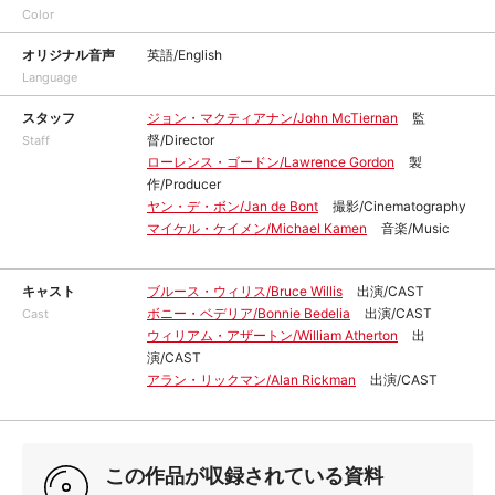
Color
オリジナル音声
英語/English
Language
スタッフ
ジョン・マクティアナン/John McTiernan
監
督/Director
Staff
ローレンス・ゴードン/Lawrence Gordon
製
作/Producer
ヤン・デ・ボン/Jan de Bont
撮影/Cinematography
マイケル・ケイメン/Michael Kamen
音楽/Music
キャスト
ブルース・ウィリス/Bruce Willis
出演/CAST
ボニー・ベデリア/Bonnie Bedelia
出演/CAST
Cast
ウィリアム・アザートン/William Atherton
出
演/CAST
アラン・リックマン/Alan Rickman
出演/CAST
この作品が収録されている資料