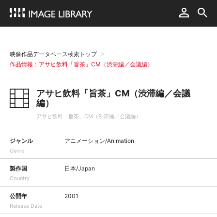
映像作品データベース検索トップ
作品情報：アサヒ飲料「旨茶」CM（渋滞編／会議編）
アサヒ飲料「旨茶」CM（渋滞編／会議
編）
アサヒ飲料「旨茶」CM（渋滞編／会議編）
ジャンル
アニメーション/Animation
Genre
製作国
日本/Japan
Country
公開年
2001
Release Date