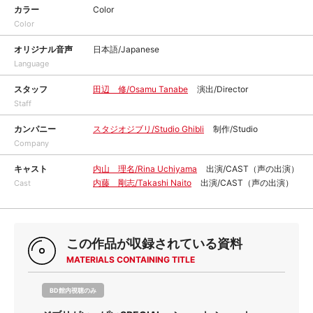
カラー
Color
Color
オリジナル音声
日本語/Japanese
Language
スタッフ
田辺 修/Osamu Tanabe
演出/Director
Staff
カンパニー
スタジオジブリ/Studio Ghibli
制作/Studio
Company
キャスト
内山 理名/Rina Uchiyama
出演/CAST（声の出演）
内藤 剛志/Takashi Naito
出演/CAST（声の出演）
Cast
この作品が収録されている資料
MATERIALS CONTAINING TITLE
BD館内視聴のみ