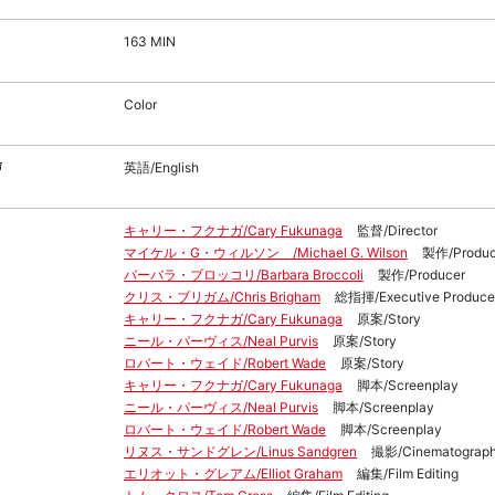
163 MIN
Color
声
英語/English
キャリー・フクナガ/Cary Fukunaga
監督/Director
マイケル・G・ウィルソン /Michael G. Wilson
製作/Produc
バーバラ・ブロッコリ/Barbara Broccoli
製作/Producer
クリス・ブリガム/Chris Brigham
総指揮/Executive Produce
キャリー・フクナガ/Cary Fukunaga
原案/Story
ニール・パーヴィス/Neal Purvis
原案/Story
ロバート・ウェイド/Robert Wade
原案/Story
キャリー・フクナガ/Cary Fukunaga
脚本/Screenplay
ニール・パーヴィス/Neal Purvis
脚本/Screenplay
ロバート・ウェイド/Robert Wade
脚本/Screenplay
リヌス・サンドグレン/Linus Sandgren
撮影/Cinematograp
エリオット・グレアム/Elliot Graham
編集/Film Editing