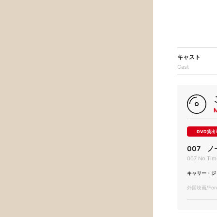
キャスト
Cast
DVD貸出
007 
007 No Time
キャリー・ジ
外国映画/Forei