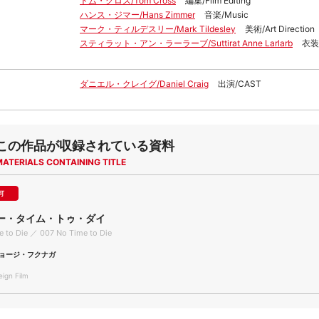
トム・クロス/Tom Cross
編集/Film Editing
ハンス・ジマー/Hans Zimmer
音楽/Music
マーク・ティルデスリー/Mark Tildesley
美術/Art Direction
スティラット・アン・ラーラーブ/Suttirat Anne Larlarb
衣装/
ダニエル・クレイグ/Daniel Craig
出演/CAST
この作品が収録されている資料
MATERIALS CONTAINING TITLE
可
ノー・タイム・トゥ・ダイ
 to Die ／ 007 No Time to Die
ョージ・フクナガ
gn Film