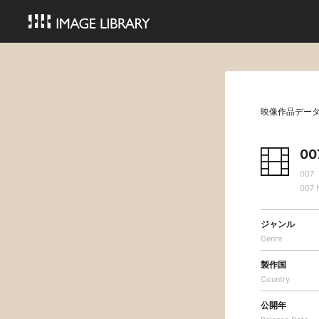
映像作品デー
0
00
007 
ジャンル
Genre
製作国
Country
公開年