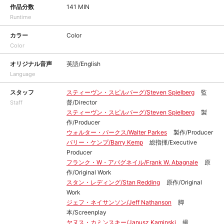
作品分数
141 MIN
Runtime
カラー
Color
Color
オリジナル音声
英語/English
Language
スタッフ
スティーヴン・スピルバーグ/Steven Spielberg
監
督/Director
Staff
スティーヴン・スピルバーグ/Steven Spielberg
製
作/Producer
ウォルター・パークス/Walter Parkes
製作/Producer
バリー・ケンプ/Barry Kemp
総指揮/Executive
Producer
フランク・W・アバグネイル/Frank W. Abagnale
原
作/Original Work
スタン・レディング/Stan Redding
原作/Original
Work
ジェフ・ネイサンソン/Jeff Nathanson
脚
本/Screenplay
ヤヌス・カミンスキー/Janusz Kaminski
撮