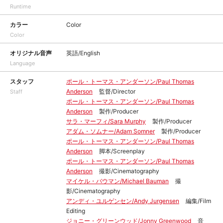
Runtime
カラー
Color
Color
オリジナル音声
英語/English
Language
スタッフ
ポール・トーマス・アンダーソン/Paul Thomas
Anderson
監督/Director
Staff
ポール・トーマス・アンダーソン/Paul Thomas
Anderson
製作/Producer
サラ・マーフィ/Sara Murphy
製作/Producer
アダム・ソムナー/Adam Somner
製作/Producer
ポール・トーマス・アンダーソン/Paul Thomas
Anderson
脚本/Screenplay
ポール・トーマス・アンダーソン/Paul Thomas
Anderson
撮影/Cinematography
マイケル・バウマン/Michael Bauman
撮
影/Cinematography
アンディ・ユルゲンセン/Andy Jurgensen
編集/Film
Editing
ジョニー・グリーンウッド/Jonny Greenwood
音