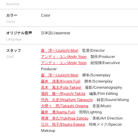
Runtime
カラー
Color
Color
オリジナル音声
日本語/Japanese
Language
スタッフ
森 淳一/Junichi Mori
監督/Director
アンディ・ユン/Andy Yoon
製作/Producer
Staff
アンディ・ユン/Andy Yoon
総指揮/Executive
Producer
森 淳一/Junichi Mori
脚本/Screenplay
藤井 清美/Kiyomi Fujii
脚本/Screenplay
高木 風太/Futa Takagi
撮影/Cinematography
瀧田 隆一/Ryuichi Takita
編集/Film Editing
竹内 久史/Hisafumi Takeuchi
録音/Sound Mixing
大間々 昂/Takashi Omama
音楽/Music
藤井 勇/Isamu Fujii
照明/Lighting
禪洲 幸久/Yukihisa Satosu
美術/Art Direction
江川 悦子/Etsuko Egawa
特殊メイク/Special
Makeup