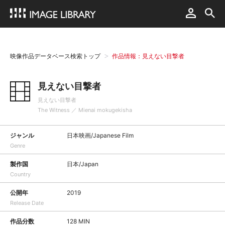
映像作品データベース検索トップ
作品情報：見えない目撃者
見えない目撃者
見えない目撃者
The Witness ／ Mienai mokugekisha
ジャンル
日本映画/Japanese Film
Genre
製作国
日本/Japan
Country
公開年
2019
Release Date
作品分数
128 MIN