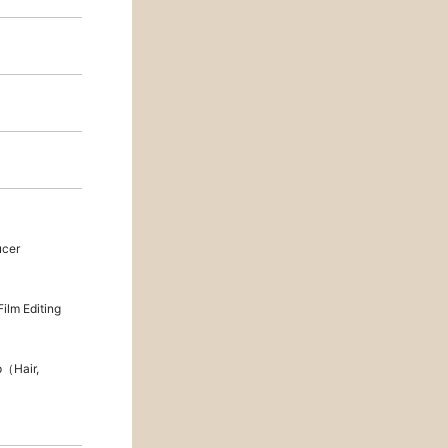
cer
lm Editing
Hair,