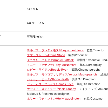
142 MIN
Color + B&W
声
英語/English
ヨルゴス・ランティモス/Yorgos Lanthimos
監督/Director
エマ・ストーン/Emma Stone
製作/Producer
ダニエル・バトセク/Daniel Battsek
総指揮/Executive Produ
トニー・マクナマラ/Tony McNamara
脚本/Screenplay
ロビー・ライアン/Robbie Ryan
撮影/Cinematography
ヨルゴス・モヴロプサリディス/Yorgos Mavropsaridis
編集/Fi
ショーナ・ヒース/Shona Heath
美術/Art Direction
ジェームズ・プライス/James Price
美術/Art Direction
ナディア・ステイシー /Nadia Stacey
メイクアップ/Makeup（
Makeup & Prosthetics designer）
ホリー・ワディントン/Holly Waddington
衣装/Costume