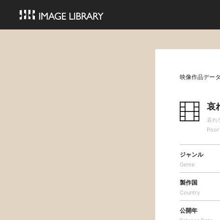
映像作品デー
哀
哀れ
Poor
ジャンル
Genre
製作国
Country
公開年