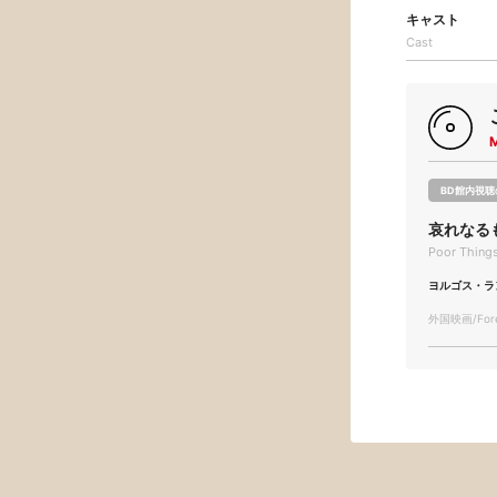
キャスト
Cast
BD館内視聴
哀れなる
Poor Thing
ヨルゴス・ラ
外国映画/Forei