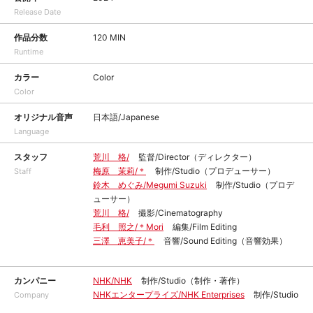
Release Date
作品分数
120 MIN
Runtime
カラー
Color
Color
オリジナル音声
日本語/Japanese
Language
スタッフ
荒川 格/
監督/Director（ディレクター）
梅原 茉莉/＊
制作/Studio（プロデューサー）
Staff
鈴木 めぐみ/Megumi Suzuki
制作/Studio（プロデ
ューサー）
荒川 格/
撮影/Cinematography
毛利 照之/＊Mori
編集/Film Editing
三澤 恵美子/＊
音響/Sound Editing（音響効果）
カンパニー
NHK/NHK
制作/Studio（制作・著作）
NHKエンタープライズ/NHK Enterprises
制作/Studio
Company