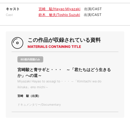
キャスト
宮崎 駿/Hayao Miyazaki
出演/CAST
鈴木 敏夫/Toshio Suzuki
出演/CAST
Cast
この作品が収録されている資料
MATERIALS CONTAINING TITLE
BD館内視聴のみ
宮崎駿と青サギと・・・ ～「君たちはどう生きる
か」への道～
Miyazaki Hayao to aosagi to・・・ ～「Kimitachi wa do
ikiruka」eno michi～
宮崎 駿（出演）
ドキュメンタリー/Documentary