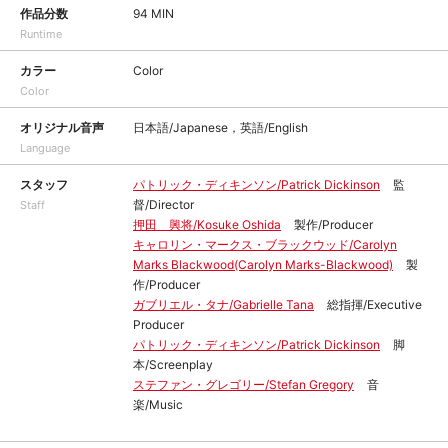
作品分数
94 MIN
Runtime
カラー
Color
Color
オリジナル音声
日本語/Japanese，英語/English
Language
スタッフ
パトリック・ディキンソン/Patrick Dickinson
監
督/Director
Staff
押田 興将/Kosuke Oshida
製作/Producer
キャロリン・マークス・ブラックウッド/Carolyn
Marks Blackwood(Carolyn Marks-Blackwood)
製
作/Producer
ガブリエル・タナ/Gabrielle Tana
総指揮/Executive
Producer
パトリック・ディキンソン/Patrick Dickinson
脚
本/Screenplay
ステファン・グレゴリー/Stefan Gregory
音
楽/Music