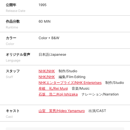
公開年
1995
Release Date
作品分数
60 MIN
Runtime
カラー
Color + B&W
Color
オリジナル音声
日本語/Japanese
Language
スタッフ
NHK/NHK
制作/Studio
NHK/NHK
編集/Film Editing
Staff
NHKエンタープライズ/NHK Enterprises
制作/Studio
牟岐 礼/Rei Mugi
音楽/Music
石坂 浩二/Koji Ishizaka
ナレーション/Narration
キャスト
山室 英男/Hideo Yamamuro
出演/CAST
Cast