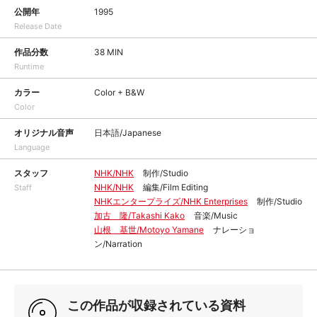
公開年
1995
Release Date
作品分数
38 MIN
Runtime
カラー
Color + B&W
Color
オリジナル音声
日本語/Japanese
Language
スタッフ
NHK/NHK
制作/Studio
NHK/NHK
編集/Film Editing
Staff
NHKエンタープライズ/NHK Enterprises
制作/Studio
加古 隆/Takashi Kako
音楽/Music
山根 基世/Motoyo Yamane
ナレーショ
ン/Narration
この作品が収録されている資料