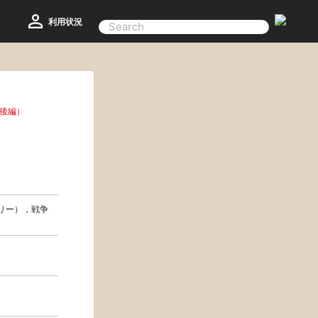
利用状況
後編）
タリー），戦争