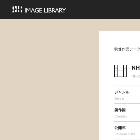
映像作品デー
N
NH
ジャンル
Genre
製作国
Country
公開年
Release Date