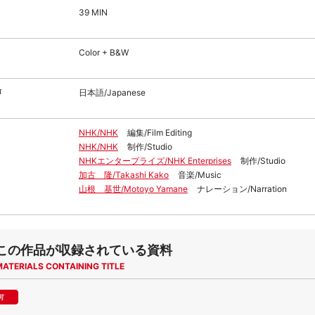
39 MIN
Color + B&W
声
日本語/Japanese
NHK/NHK
編集/Film Editing
NHK/NHK
制作/Studio
NHKエンタープライズ/NHK Enterprises
制作/Studio
加古 隆/Takashi Kako
音楽/Music
山根 基世/Motoyo Yamane
ナレーション/Narration
この作品が収録されている資料
MATERIALS CONTAINING TITLE
可