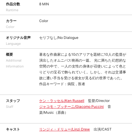
作品分数
8 MIN
Runtime
カラー
Color
Color
オリジナル音声
セリフなし/No Dialogue
Language
概要
著名な作曲家による10のアリアを題材に10人の監督が
演出したオムニバス映画の一篇。 光に満ちた幻想的な
Additional
空間の中で、一人の女性の身体が召使いによって色と
Information
りどりの宝石で飾られていく。しかし、それは交通事
故に遭い手当を受ける彼女が見る幻の世界であった。
作品キーワード：病院，医者
スタッフ
ケン・ラッセル/Ken Russell
監督/Director
ジャコモ・プッチーニ/Giacomo Puccini
音
Staff
楽/Music（原曲）
キャスト
リンジィ・ドリュー/Linzi Drew
出演/CAST