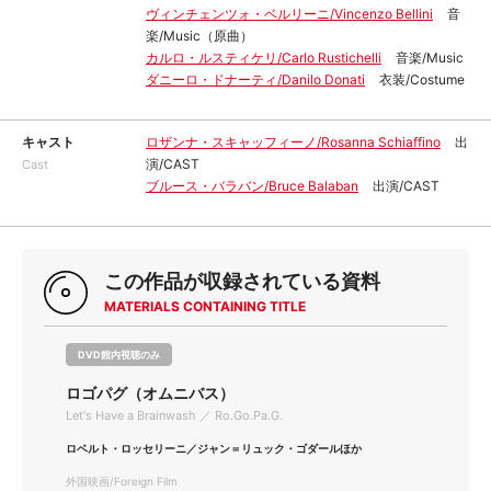
ヴィンチェンツォ・ベルリーニ/Vincenzo Bellini
音
楽/Music（原曲）
カルロ・ルスティケリ/Carlo Rustichelli
音楽/Music
ダニーロ・ドナーティ/Danilo Donati
衣装/Costume
キャスト
ロザンナ・スキャッフィーノ/Rosanna Schiaffino
出
演/CAST
Cast
ブルース・バラバン/Bruce Balaban
出演/CAST
この作品が収録されている資料
MATERIALS CONTAINING TITLE
DVD館内視聴のみ
ロゴパグ（オムニバス）
Let's Have a Brainwash ／ Ro.Go.Pa.G.
ロベルト・ロッセリーニ／ジャン＝リュック・ゴダールほか
外国映画/Foreign Film