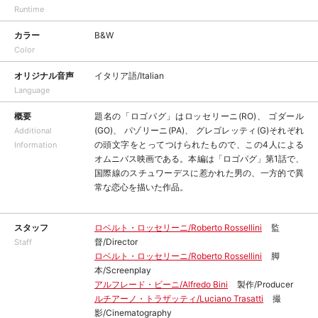
Runtime
カラー
B&W
Color
オリジナル音声
イタリア語/Italian
Language
概要
題名の「ロゴパグ」はロッセリーニ(RO)、 ゴダール
(GO)、 パゾリーニ(PA)、 グレゴレッティ(G)それぞれ
Additional
の頭文字をとってつけられたもので、この4人による
Information
オムニバス映画である。本編は「ロゴパグ」第1話で、
国際線のスチュワーデスに惹かれた男の、一方的で異
常な恋心を描いた作品。
スタッフ
ロベルト・ロッセリーニ/Roberto Rossellini
監
督/Director
Staff
ロベルト・ロッセリーニ/Roberto Rossellini
脚
本/Screenplay
アルフレード・ビーニ/Alfredo Bini
製作/Producer
ルチアーノ・トラザッティ/Luciano Trasatti
撮
影/Cinematography