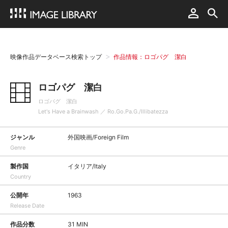
映像作品データベース検索トップ
作品情報：ロゴパグ 潔白
ロゴパグ 潔白
ロゴパグ 潔白
Let's Have a Brainwash ／ Ro.Go.Pa.G./Illibatezza
ジャンル
外国映画/Foreign Film
Genre
製作国
イタリア/Italy
Country
公開年
1963
Release Date
作品分数
31 MIN