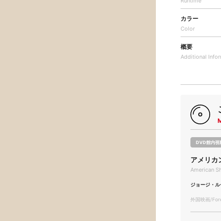
Runtime
カラー
Color
概要
Additional
Info
DVD館内視
アメリカ
American Sh
ジョージ・ル
外国映画/Forei