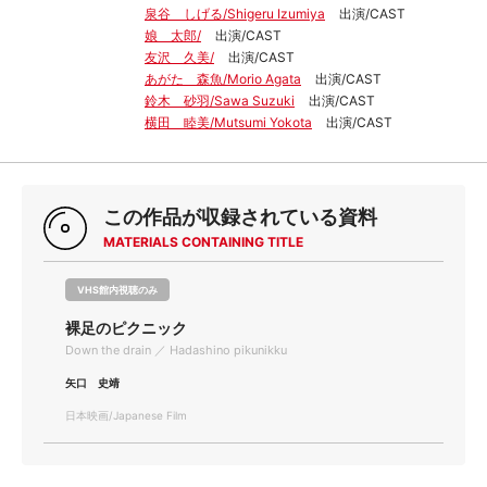
泉谷 しげる/Shigeru Izumiya
出演/CAST
娘 太郎/
出演/CAST
友沢 久美/
出演/CAST
あがた 森魚/Morio Agata
出演/CAST
鈴木 砂羽/Sawa Suzuki
出演/CAST
横田 睦美/Mutsumi Yokota
出演/CAST
この作品が収録されている資料
MATERIALS CONTAINING TITLE
VHS館内視聴のみ
裸足のピクニック
Down the drain ／ Hadashino pikunikku
矢口 史靖
日本映画/Japanese Film