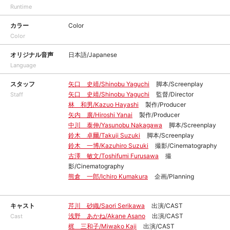
Runtime
カラー
Color
Color
オリジナル音声
日本語/Japanese
Language
スタッフ
矢口 史靖/Shinobu Yaguchi
脚本/Screenplay
矢口 史靖/Shinobu Yaguchi
監督/Director
Staff
林 和男/Kazuo Hayashi
製作/Producer
矢内 廣/Hiroshi Yanai
製作/Producer
中川 泰伸/Yasunobu Nakagawa
脚本/Screenplay
鈴木 卓爾/Takuji Suzuki
脚本/Screenplay
鈴木 一博/Kazuhiro Suzuki
撮影/Cinematography
古澤 敏文/Toshifumi Furusawa
撮
影/Cinematography
熊倉 一郎/Ichiro Kumakura
企画/Planning
キャスト
芹川 砂織/Saori Serikawa
出演/CAST
浅野 あかね/Akane Asano
出演/CAST
Cast
梶 三和子/Miwako Kaji
出演/CAST