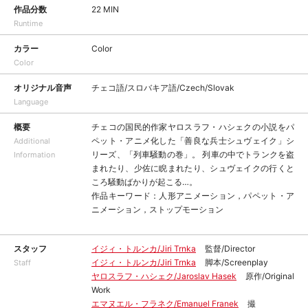
作品分数
22 MIN
Runtime
カラー
Color
Color
オリジナル音声
チェコ語/スロバキア語/Czech/Slovak
Language
概要
チェコの国民的作家ヤロスラフ・ハシェクの小説をパ
ペット・アニメ化した「善良な兵士シュヴェイク」シ
Additional
リーズ、「列車騒動の巻」。 列車の中でトランクを盗
Information
まれたり、少佐に睨まれたり、シュヴェイクの行くと
ころ騒動ばかりが起こる…。
作品キーワード：人形アニメーション，パペット・ア
ニメーション，ストップモーション
スタッフ
イジィ・トルンカ/Jiri Trnka
監督/Director
イジィ・トルンカ/Jiri Trnka
脚本/Screenplay
Staff
ヤロスラフ・ハシェク/Jaroslav Hasek
原作/Original
Work
エマヌエル・フラネク/Emanuel Franek
撮