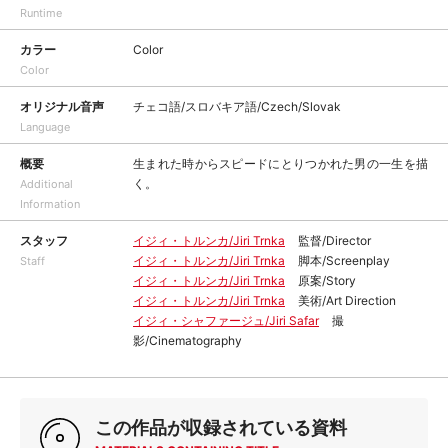
Runtime
カラー
Color
Color
オリジナル音声
チェコ語/スロバキア語/Czech/Slovak
Language
概要
生まれた時からスピードにとりつかれた男の一生を描
く。
Additional
Information
スタッフ
イジィ・トルンカ/Jiri Trnka
監督/Director
イジィ・トルンカ/Jiri Trnka
脚本/Screenplay
Staff
イジィ・トルンカ/Jiri Trnka
原案/Story
イジィ・トルンカ/Jiri Trnka
美術/Art Direction
イジィ・シャファージュ/Jiri Safar
撮
影/Cinematography
この作品が収録されている資料