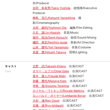
作/Producer
吉田 多喜男/Takio Yoshida
総指揮/Executive
Producer
柳島 克己/Katsumi Yanagijima
撮
影/Cinematography
太田 義則/Yoshinori Ota
編集/Film Editing
久石 譲/Jo Hisaishi
音楽/Music
堀内 戦治/Senji Horiuchi
録音/Sound Mixing
磯田 典宏/Norihiro Isoda
美術/Art Direction
山本 耀司/Yoji Yamamoto
衣装/Costume
高屋 齋/Hitoshi Takaya
照明/Lighting
キャスト
北野 武/Takeshi Kitano
出演/CAST
オマー・エプス/Omar Epps
出演/CAST
Cast
真木 蔵人/Claude Maki
出演/CAST
加藤 雅也/Masaya Kato
出演/CAST
寺島 進/Susumu Terajima
出演/CAST
ロイヤル・ワトキンズ/Royale Watkins
出演/CAST
ロンバルド・ボイヤー/Lombardo Boyar
出演/CAST
大杉 漣/Ren Osugi
出演/CAST
石橋 凌/Ryo Ishibashi
出演/CAST