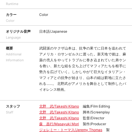
Runtime
カラー
Color
Color
オリジナル音声
日本語/Japanese
Language
概要
武闘派のヤクザ山本は、抗争の果てに日本を追われて
アメリカ・ロサンゼルスに渡った。新天地で彼は、麻
Additional
薬の売人をやってトラブルに巻き込まれていた弟ケン
Information
を救い、新たな組を立ち上げてマフィアたちを相手に
勢力を広げていく。しかしやがて巨大なイタリアン・
マフィアとの抗争が始まり、山本の組は窮地に立たさ
れる……。 北野武がアメリカを舞台として制作したバ
イオレンス映画。
スタッフ
北野 武/Takeshi Kitano
編集/Film Editing
北野 武/Takeshi Kitano
脚本/Screenplay
Staff
北野 武/Takeshi Kitano
監督/Director
森 昌行/Masayuki Mori
製作/Producer
ジェレミー・トーマス/Jeremy Thomas
製