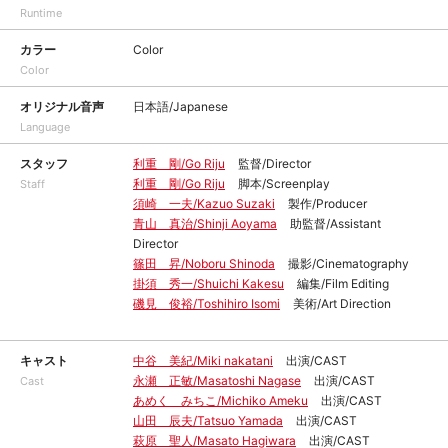
Runtime
カラー
Color
Color
オリジナル音声
日本語/Japanese
Language
スタッフ
利重 剛/Go Riju
監督/Director
利重 剛/Go Riju
脚本/Screenplay
Staff
須崎 一夫/Kazuo Suzaki
製作/Producer
青山 真治/Shinji Aoyama
助監督/Assistant
Director
篠田 昇/Noboru Shinoda
撮影/Cinematography
掛須 秀一/Shuichi Kakesu
編集/Film Editing
磯見 俊裕/Toshihiro Isomi
美術/Art Direction
キャスト
中谷 美紀/Miki nakatani
出演/CAST
永瀬 正敏/Masatoshi Nagase
出演/CAST
Cast
あめく みちこ/Michiko Ameku
出演/CAST
山田 辰夫/Tatsuo Yamada
出演/CAST
萩原 聖人/Masato Hagiwara
出演/CAST