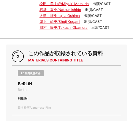
松田 美由紀/Miyuki Matsuda
出演/CAST
石堂 夏央/Natsuo Ishido
出演/CAST
大島 渚/Nagisa Oshima
出演/CAST
鴻上 尚史/Shoji Kogami
出演/CAST
岡村 隆史/Takashi Okamura
出演/CAST
この作品が収録されている資料
MATERIALS CONTAINING TITLE
LD館内視聴のみ
BeRLiN
Berlin
利重 剛
日本映画/Japanese Film