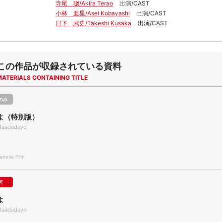
寺尾 聰/Akira Terao
出演/CAST
小林 亜星/Asei Kobayashi
出演/CAST
日下 武史/Takeshi Kusaka
出演/CAST
この作品が収録されている資料
MATERIALS CONTAINING TITLE
のみ
よ（特別版）
Maadadayo
nese Film
可
よ
Maadadayo