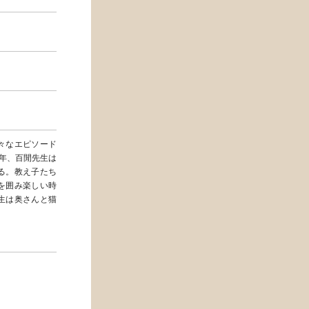
々なエピソード
8年、百閒先生は
る。教え子たち
を囲み楽しい時
生は奥さんと猫