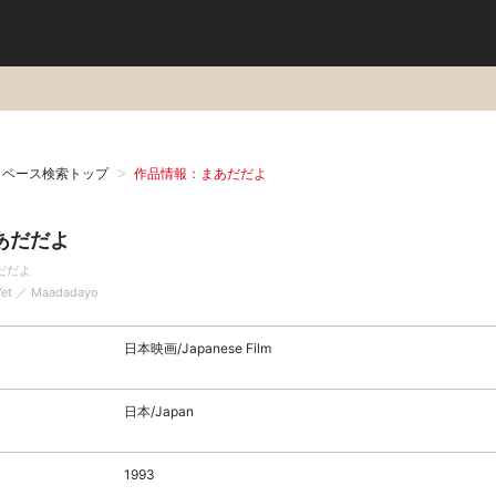
タベース検索トップ
作品情報：まあだだよ
あだだよ
だだよ
Yet ／ Maadadayo
日本映画/Japanese Film
日本/Japan
1993