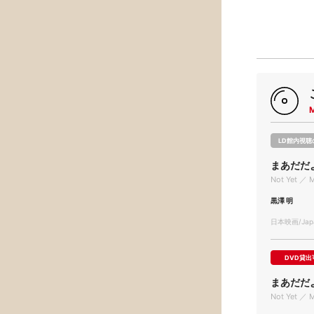
LD館内視聴
まあだだ
Not Yet ／ 
黒澤 明
日本映画/Japa
DVD貸出
まあだだ
Not Yet ／ 