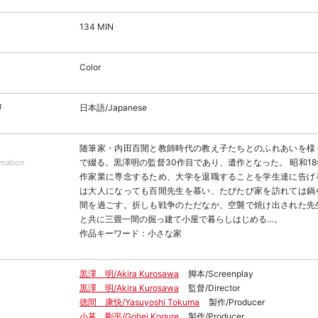
134 MIN
Color
声
日本語/Japanese
随筆家・内田百閒と教師時代の教え子たちとのふれあいを様
で綴る。黒澤明の監督30作目であり、遺作となった。 昭和1
rmation
作家業に専念するため、大学を退職することを学生達に告げ
は大人になっても百閒先生を慕い、たびたび家を訪れては鍋
間を過ごす。折しも戦争のただなか、空襲で焼け出された先
と共に三畳一間の掘っ建て小屋で暮らしはじめる…。
作品キーワード：小さな家
黒澤 明/Akira Kurosawa
脚本/Screenplay
黒澤 明/Akira Kurosawa
監督/Director
徳間 康快/Yasuyoshi Tokuma
製作/Producer
小暮 剛平/Gohei Kogure
製作/Producer