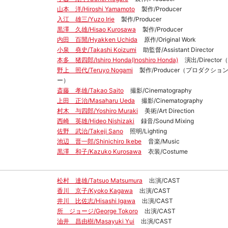
山本 洋/Hiroshi Yamamoto
製作/Producer
入江 雄三/Yuzo Irie
製作/Producer
黒澤 久雄/Hisao Kurosawa
製作/Producer
内田 百閒/Hyakken Uchida
原作/Original Work
小泉 堯史/Takashi Koizumi
助監督/Assistant Director
本多 猪四郎/Ishiro Honda(Inoshiro Honda)
演出/Directo
野上 照代/Teruyo Nogami
製作/Producer（プロダクシ
ー）
斎藤 孝雄/Takao Saito
撮影/Cinematography
上田 正治/Masaharu Ueda
撮影/Cinematography
村木 与四郎/Yoshiro Muraki
美術/Art Direction
西崎 英雄/Hideo Nishizaki
録音/Sound Mixing
佐野 武治/Takeji Sano
照明/Lighting
池辺 晋一郎/Shinichiro Ikebe
音楽/Music
黒澤 和子/Kazuko Kurosawa
衣装/Costume
松村 達雄/Tatsuo Matsumura
出演/CAST
香川 京子/Kyoko Kagawa
出演/CAST
井川 比佐志/Hisashi Igawa
出演/CAST
所 ジョージ/George Tokoro
出演/CAST
油井 昌由樹/Masayuki Yui
出演/CAST