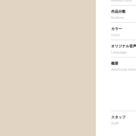
Release Date
作品分数
Runtime
カラー
Color
オリジナル音
Language
概要
Additional
Info
スタッフ
Staff