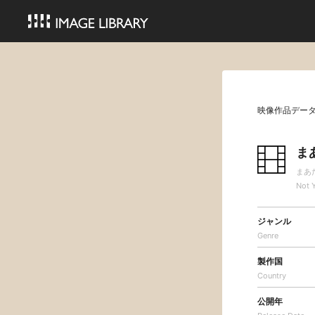
映像作品デー
ま
まあ
Not 
ジャンル
Genre
製作国
Country
公開年