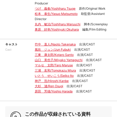
Producer
つげ 義春/Yoshiharu Tsuge
原作/Original Work
松本 泰生/Yasuo Matsumoto
助監督/Assistant
Director
丸内 敏治/Toshiharu Maruuchi
脚本/Screenplay
奥原 好幸/Yoshiyuki Okuhara
編集/Film Editing
キャスト
竹中 直人/Naoto Takenaka
出演/CAST
風吹 ジュン/Jun Fubuki
出演/CAST
Cast
三東 康太郎/Kotaro Santo
出演/CAST
山口 美也子/Miyako Yamaguchi
出演/CAST
マルセ 太郎/Taro Maruse
出演/CAST
三浦 友和/Tomokazu Miura
出演/CAST
いとう せいこう/Seiko Ito
出演/CAST
神戸 浩/Hiroshi Kanbe
出演/CAST
大杉 漣/Ren Osugi
出演/CAST
原田 芳雄/Yoshio Harada
出演/CAST
この作品が収録されている資料